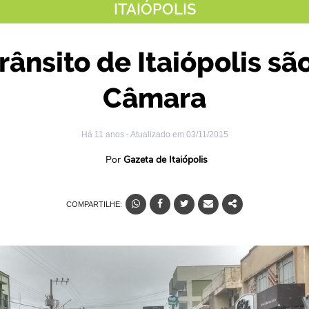
ITAIÓPOLIS
rânsito de Itaiópolis sã
Câmara
Há 11 anos
- Atualizado em
03/11/2015
Por
Gazeta de Itaiópolis
COMPARTILHE: