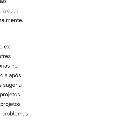
são
 a qual
rmalmente.
o ex-
ofres
rias no
 dia após
s sugeriu
projetos
 projetos
s problemas