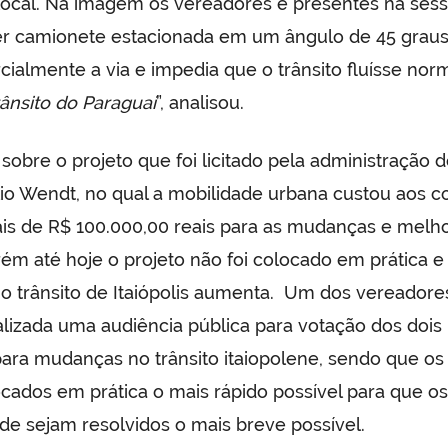
 local. Na imagem os vereadores e presentes na ses
r camionete estacionada em um ângulo de 45 graus,
rcialmente a via e impedia que o trânsito fluísse no
rânsito do Paraguai
”, analisou.
 sobre o projeto que foi licitado pela administração d
lio Wendt, no qual a mobilidade urbana custou aos c
is de R$ 100.000,00 reais para as mudanças e melho
orém até hoje o projeto não foi colocado em prática e
no trânsito de Itaiópolis aumenta. Um dos vereadore
alizada uma audiência pública para votação dos dois 
para mudanças no trânsito itaiopolene, sendo que os
ados em prática o mais rápido possível para que o
de sejam resolvidos o mais breve possível.