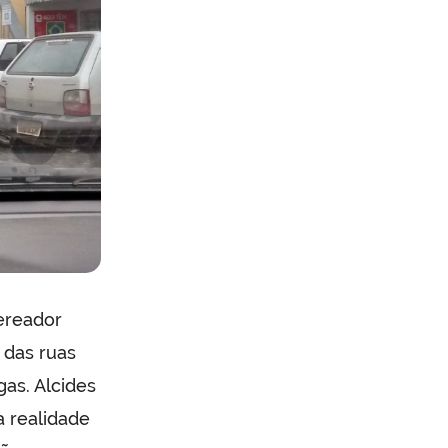
vereador
 das ruas
gas. Alcides
a realidade