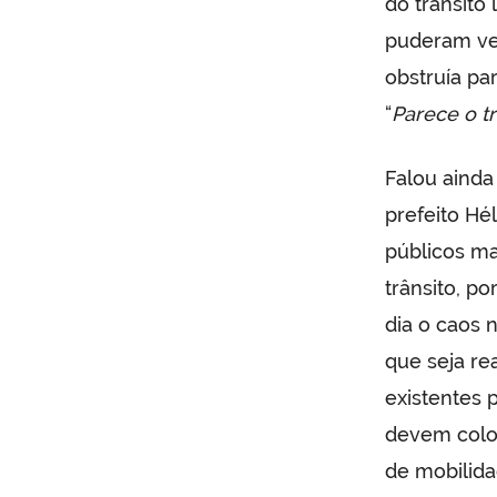
do trânsito
puderam ve
obstruía pa
“
Parece o t
Falou ainda
prefeito Hé
públicos ma
trânsito, p
dia o caos 
que seja re
existentes 
devem coloc
de mobilida