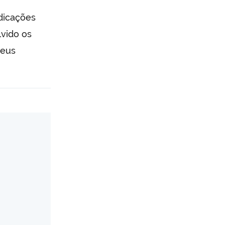
ndicações
lvido os
seus