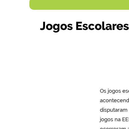
Jogos Escolares
Os jogos es
acontecendo
disputaram 
jogos na EE
ocorreram 