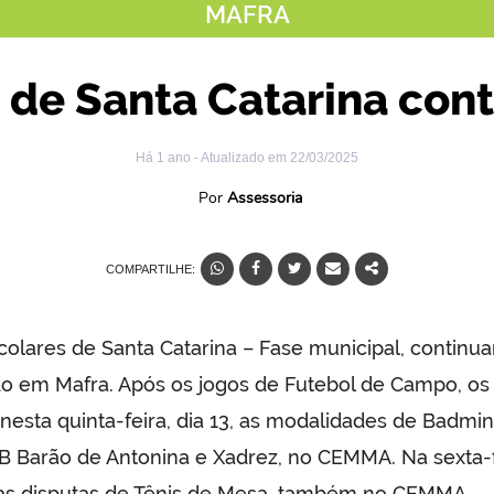
MAFRA
 de Santa Catarina co
Há 1 ano
- Atualizado em
22/03/2025
Por
Assessoria
COMPARTILHE:
colares de Santa Catarina – Fase municipal, continu
 em Mafra. Após os jogos de Futebol de Campo, os 
nesta quinta-feira, dia 13, as modalidades de Badmi
B Barão de Antonina e Xadrez, no CEMMA. Na sexta-f
as disputas de Tênis de Mesa, também no CEMMA.