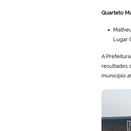
Quarteto M
Matheu
Lugar 
A Prefeitur
resultados
município a