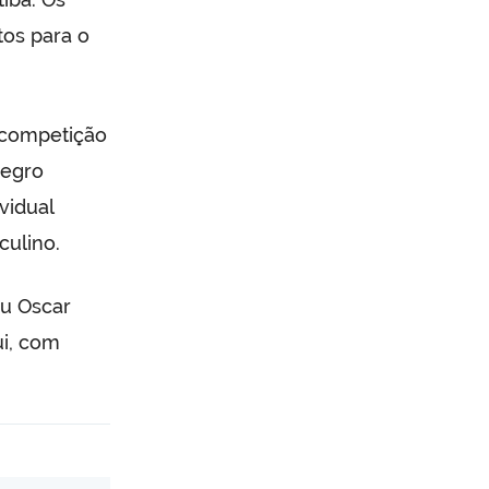
tos para o
a competição
Negro
vidual
culino.
eu Oscar
ui, com