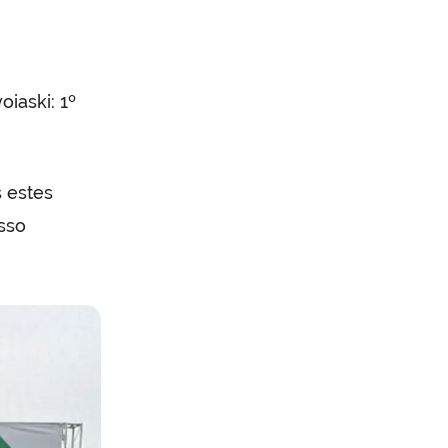
iaski: 1º
s estes
sso