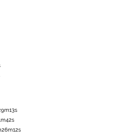
s
s
h29m13s
31m42s
2h26m12s