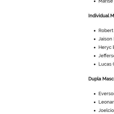
Marise
Individual 
Robert
Jaison
Heryc 
Jeffer
Lucas 
Dupla Masc
Everso
Leonar
Joelci