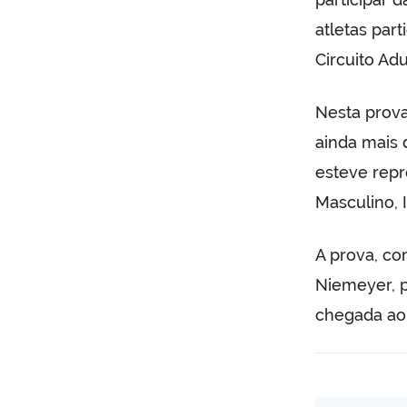
atletas par
Circuito Adu
Nesta prova
ainda mais d
esteve repr
Masculino, 
A prova, co
Niemeyer, p
chegada ao 