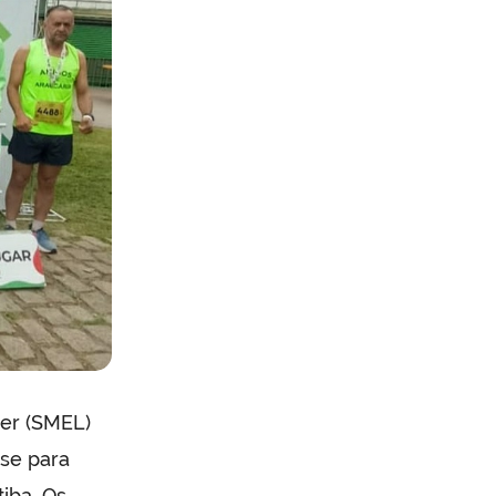
zer (SMEL)
se para
iba. Os