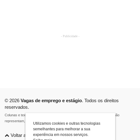
- Publicidade -
© 2026
Vagas de emprego e estágio
. Todos os direitos
reservados.
Colunas e textos de opinião são de responsabilidade de seus autores e não
representam, necessariamente, a opinião do Click Riomafra.
Utilizamos cookies e outras tecnologias
semelhantes para melhorar a sua
experiência em nossos serviços.
Voltar ao topo