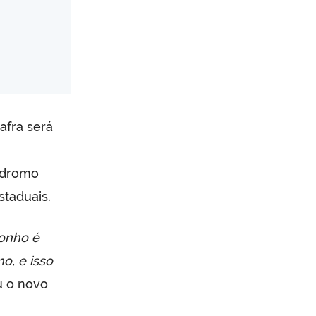
afra será
tódromo
staduais.
sonho é
o, e isso
u o novo