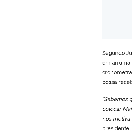
Segundo Júl
em arrumar 
cronometrag
possa receb
“Sabemos qu
colocar Maf
nos motiva 
presidente.