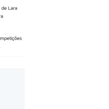
o de Lara
ra
ompetições
.