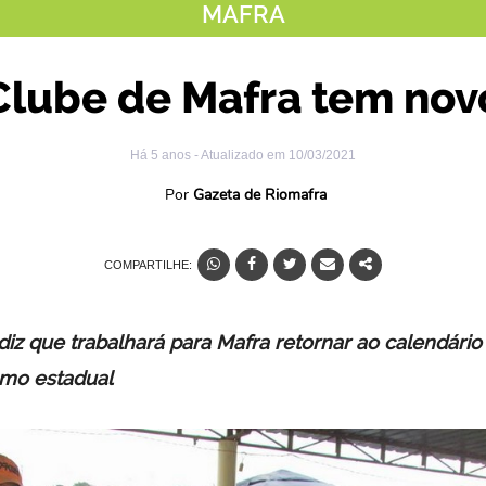
MAFRA
lube de Mafra tem nov
Há 5 anos
- Atualizado em
10/03/2021
Por
Gazeta de Riomafra
COMPARTILHE:
 diz que trabalhará para Mafra retornar ao calendário
smo estadual